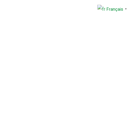
Français
▼
Contactez-nous :
ina Faso
+226 24 77 00 45
00 Fada N'Gourma
e
Actualités
Contact