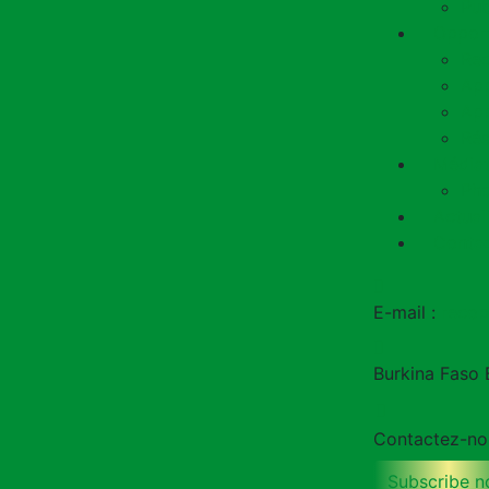
Pub
Opport
Rec
App
App
Rés
Média
Ph
Actual
Conta
E-mail :
recop
Burkina Faso
Contactez-no
Subscribe 