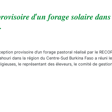
𝒓𝒐𝒗𝒊𝒔𝒐𝒊𝒓𝒆 𝒅’𝒖𝒏 𝒇𝒐𝒓𝒂𝒈𝒆 𝒔𝒐𝒍𝒂𝒊𝒓𝒆 𝒅𝒂𝒏𝒔
.
ption provisoire d’un forage pastoral réalisé par le RECO
ouri dans la région du Centre-Sud Burkina Faso a réuni l
ligieuses, le représentant des éleveurs, le comité de gestio