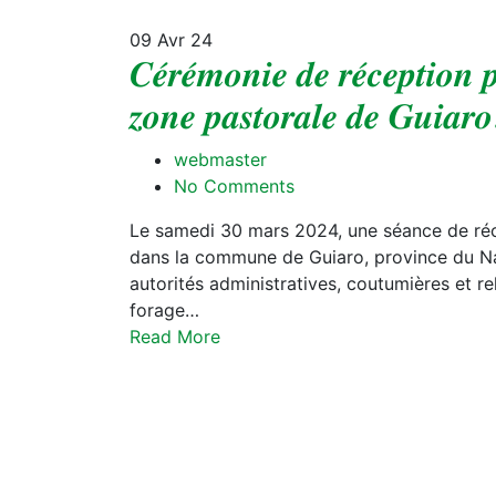
09
Avr 24
𝑪𝒆́𝒓𝒆́𝒎𝒐𝒏𝒊𝒆 𝒅𝒆 𝒓𝒆́𝒄𝒆𝒑𝒕𝒊𝒐𝒏 
𝒛𝒐𝒏𝒆 𝒑𝒂𝒔𝒕𝒐𝒓𝒂𝒍𝒆 𝒅𝒆 𝑮𝒖𝒊𝒂𝒓𝒐
webmaster
No Comments
Le samedi 30 mars 2024, une séance de réce
dans la commune de Guiaro, province du Nah
autorités administratives, coutumières et re
forage…
Read More