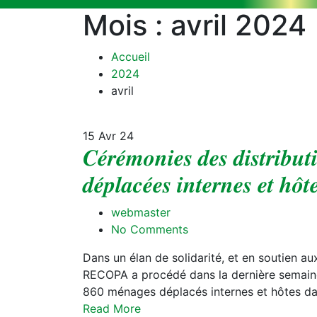
Mois :
avril 2024
Accueil
2024
avril
15
Avr 24
𝑪𝒆́𝒓𝒆́𝒎𝒐𝒏𝒊𝒆𝒔 𝒅𝒆𝒔 𝒅𝒊𝒔𝒕𝒓𝒊𝒃𝒖
𝒅𝒆́𝒑𝒍𝒂𝒄𝒆́𝒆𝒔 𝒊𝒏𝒕𝒆𝒓𝒏𝒆𝒔 𝒆𝒕 𝒉𝒐̂𝒕
webmaster
No Comments
Dans un élan de solidarité, et en soutien au
RECOPA a procédé dans la dernière semaine 
860 ménages déplacés internes et hôtes d
Read More