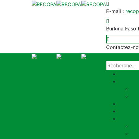
E-mail :
recop
Burkina Faso
Contactez-no
Accuei
A pro
Pré
Bur
Projet
Activi
Resso
Pla
Ra