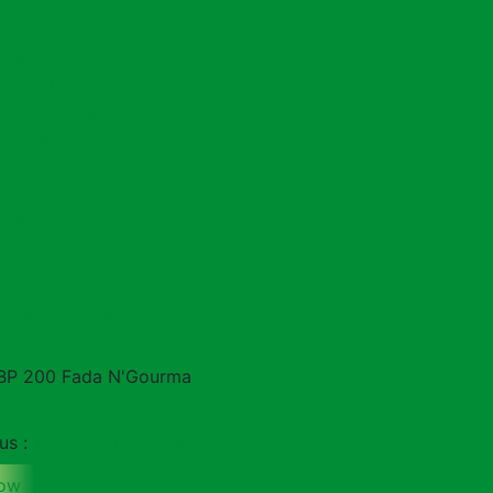
lications
unités
rutements
els à Proposition
els d’offres
ultats
thèque
otos
ités
ct
a_est74@yahoo.fr
BP 200 Fada N'Gourma
us :
+226 24 77 00 45
now