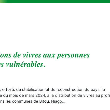
𝒊𝒐𝒏𝒔 𝒅𝒆 𝒗𝒊𝒗𝒓𝒆𝒔 𝒂𝒖𝒙 𝒑𝒆𝒓𝒔𝒐𝒏𝒏𝒆𝒔
𝒆𝒔 𝒗𝒖𝒍𝒏𝒆́𝒓𝒂𝒃𝒍𝒆𝒔.
x efforts de stabilisation et de reconstruction du pays, le
du mois de mars 2024, à la distribution de vivres au profi
ans les communes de Bitou, Niago…