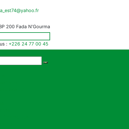
a_est74@yahoo.fr
BP 200 Fada N'Gourma
us :
+226 24 77 00 45
l
pos
sentation
eau exécutif
s
tés
urces
n Stratégique
pports