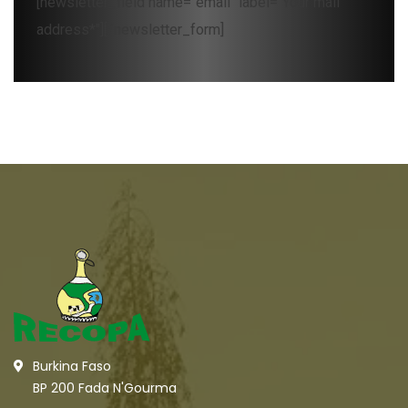
[newsletter_field name="email" label="Your mail
address*"][/newsletter_form]
Burkina Faso
BP 200 Fada N'Gourma