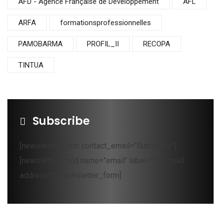
AFD - Agence Française de Développement
AFL
ARFA
formationsprofessionnelles
PAMOBARMA
PROFIL_II
RECOPA
TINTUA
Subscribe
[newsletter_form contact_email="Subscribe"]
[newsletter_field name="email" label="Your mail
address*"][/newsletter_form]