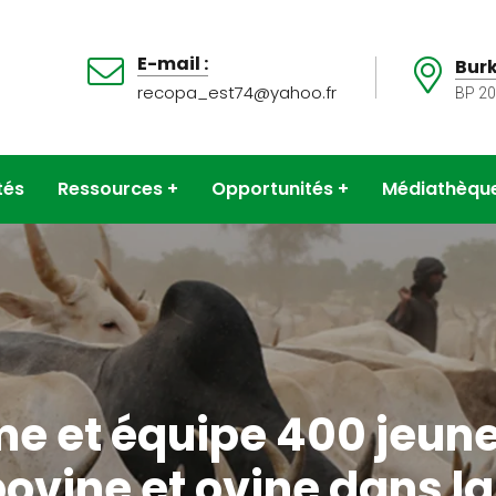
E-mail :
Burk
recopa_est74@yahoo.fr
BP 2
tés
Ressources
Opportunités
Médiathèqu
e et équipe 400 jeun
ine et ovine dans la 