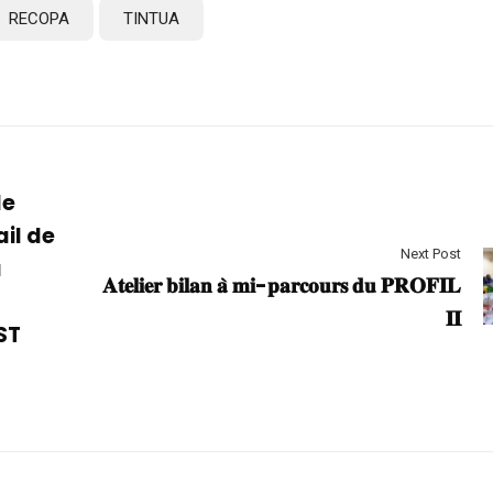
RECOPA
TINTUA
de
il de
Next Post
u
𝐀𝐭𝐞𝐥𝐢𝐞𝐫 𝐛𝐢𝐥𝐚𝐧 𝐚̀ 𝐦𝐢-𝐩𝐚𝐫𝐜𝐨𝐮𝐫𝐬 𝐝𝐮 𝐏𝐑𝐎𝐅𝐈𝐋
𝐈𝐈
ST