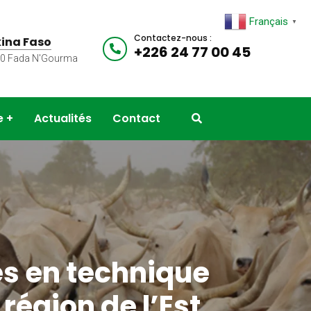
Français
▼
Contactez-nous :
ina Faso
+226 24 77 00 45
00 Fada N'Gourma
e
Actualités
Contact
es en technique
région de l’Est